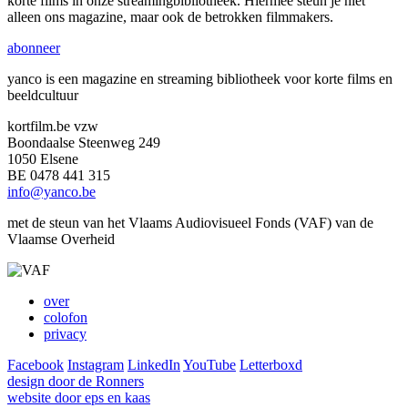
korte films in onze streamingbibliotheek. Hiermee steun je niet
alleen ons magazine, maar ook de betrokken filmmakers.
abonneer
yanco is een magazine en streaming bibliotheek voor korte films en
beeldcultuur
kortfilm.be vzw
Boondaalse Steenweg 249
1050 Elsene
BE 0478 441 315
info@yanco.be
met de steun van het Vlaams Audiovisueel Fonds (VAF) van de
Vlaamse Overheid
over
colofon
privacy
Facebook
Instagram
LinkedIn
YouTube
Letterboxd
design door de Ronners
website door eps en kaas