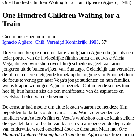
One Hundred Children Waiting for a Train (Ignacio Agüero, 1988)
One Hundred Children Waiting for a
Train
Cien niños esperando un tren
Ignacio Agüero
,
Chili
,
Verenigd Koninkrijk
,
1988
,
57’
Deze opmerkelijke documentaire van Ignacio Agüero begint als een
teder portret van de invloedrijke filmhistorica en activiste Alicia
Vega, die een workshop over filmgeschiedenis geeft aan arme
jongeren uit de buitenwijken van Santiago. Geleidelijk aan verandert
de film in een vernietigende kritiek op het regime van Pinochet door
de focus te verleggen naar Vega’s jonge studenten en hun families,
wiens krappe woningen Agüero bezoekt. Ontroerende scènes tonen
hoe hij hun huizen ziet als een manifestatie van de aspiraties en
kwetsbaarheden van de bewoners.
De censuur had moeite om uit te leggen waarom ze net deze film
beperkten tot kijkers ouder dan 21 jaar. Want zo erkenden ze
impliciet wat Agüero’s film en Vega’s workshop aan de kaak stellen:
de opzettelijke stratificatie van klassen via armoede en de deprivatie
van onderwijs, wreed opgelegd door de dictatuur. Maar met
One
Hundred Children Waiting for a Train
toont Agüero ook hoe cinema