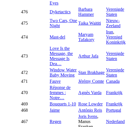
Eyes
Barbara
Verenigde
476
Dyketactics
Hammer
Staten
Two Cars, One
Nieuw-
475
Taika Waititi
Night
Zeeland
Iran
,
Maryam
474
Mast-del
Verenigd
Tafakory
Koninkrijk
Love Is the
Message, the
Verenigde
473
Arthur Jafa
Message Is
Staten
Dea…
Window Water
Verenigde
472
Stan Brakhage
Baby Moving
Staten
471
Fauve
Jérémy Comte
Canada
Réponse de
470
femmes :
Agnès Varda
Frankrijk
Notre…
469
Bouquets 1-10
Rose Lowder
Frankrijk
468
Jaime
António Reis
Portugal
Joris Ivens
,
467
Regen
Manus
Nederland
Franken