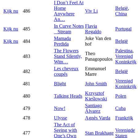
I Don’t Feel At
Home
België
,
Kijk nu
486
Viv Li
Anywhere
China
An…
In Curve Notes
Flavia
Kijk nu
485
Portugal
_ Stream
Regaldo
Mamada
Joke Van den
Kijk nu
484
België
Perdida
hof
The Flowers
Palestina
,
Theo
483
Stand Silently,
Verenigd
Panagopoulos
Witn…
Koninkrijk
Les cheveux
Emmanuel
482
België
coupés
Marre
Verenigd
481
Blight
John Smith
Koninkrijk
Krzysztof
480
Talking Heads
Polen
Kieślowski
Santiago
479
Now!
Cuba
Álvarez
478
Ulysse
Agnès Varda
Frankrijk
The Act of
Seeing with
Verenigde
477
Stan Brakhage
One’s Own
Staten