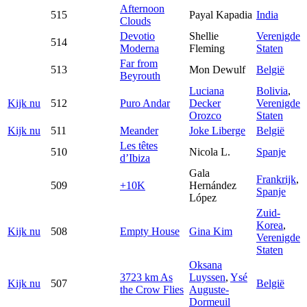
Afternoon
515
Payal Kapadia
India
Clouds
Devotio
Shellie
Verenigde
514
Moderna
Fleming
Staten
Far from
513
Mon Dewulf
België
Beyrouth
Luciana
Bolivia
,
Kijk nu
512
Puro Andar
Decker
Verenigde
Orozco
Staten
Kijk nu
511
Meander
Joke Liberge
België
Les têtes
510
Nicola L.
Spanje
d’Ibiza
Gala
Frankrijk
,
509
+10K
Hernández
Spanje
López
Zuid-
Korea
,
Kijk nu
508
Empty House
Gina Kim
Verenigde
Staten
Oksana
3723 km As
Luyssen
,
Ysé
Kijk nu
507
België
the Crow Flies
Auguste-
Dormeuil