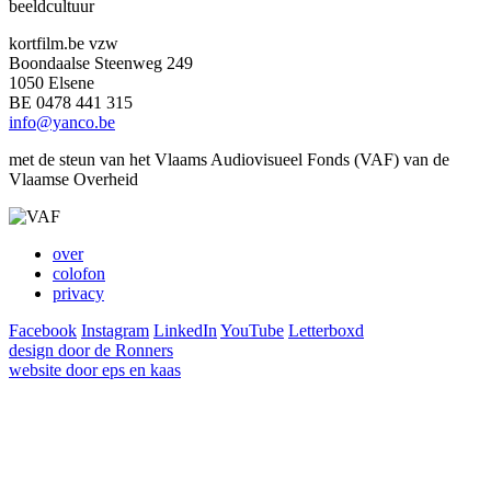
beeldcultuur
kortfilm.be vzw
Boondaalse Steenweg 249
1050 Elsene
BE 0478 441 315
info@yanco.be
met de steun van het Vlaams Audiovisueel Fonds (VAF) van de
Vlaamse Overheid
over
colofon
privacy
Facebook
Instagram
LinkedIn
YouTube
Letterboxd
design door de Ronners
website door eps en kaas