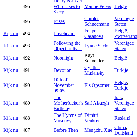
Henry is a Girl
496
Who Likes to
Marthe Peters
België
Sleep
Carolee
Verenigde
495
Fuses
Schneemann
Staten
Felipe
België
,
Kijk nu
494
Loveboard
Casanova
Zwitserlan
Following the
Verenigde
Kijk nu
493
Lynne Sachs
Object to Its…
Staten
Kayt
Kijk nu
492
Noonlight
België
Schneider
Cynthia
Kijk nu
491
Devotion
Turkije
Madansky
10th of
België
,
Kijk nu
490
November |
Els Opsomer
Turkije
09:05
The
Irak
,
Kijk nu
489
Motherfucker’s
Saif Alsaegh
Verenigde
Birthday
Staten
The Hymns of
Dimitri
Kijk nu
488
Rusland
Muscovy
Venkov
China
,
Kijk nu
487
Before Then
Mengzhu Xue
Duitsland