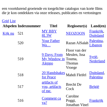
een voortdurend groeiende en toegelichte catalogus van korte films
die je kon ontdekken via onze releases, publicaties en vertoningen
Grid
List
Afspelen
Indexnummer
Titel
Regisseur(s)
Land(en)
MY BBY
Frankrijk
,
Kijk nu
521
NEOZOON
8L3W
Duitsland
Your Father
Palestina
,
520
Razan AlSalah
Wa…
Libanon
Floor van der
9 Days: From
Meulen, Issa
Syrië
,
519
My Window in
Touma,
Nederland
Aleppo
Thomas
Vroege
20 Handshakes
Duitsland
,
518
Mahdi Fleifel
for Peace
Palestina
artifacts of
Brecht De
517
you, artifacts
België
Cock
of me.
Caroline
Comment ça
516
Poggi,
Frankrijk
va?
Jonathan Vinel