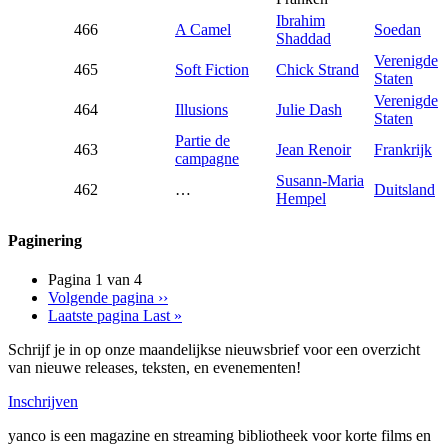
Ibrahim
466
A Camel
Soedan
Shaddad
Verenigde
465
Soft Fiction
Chick Strand
Staten
Verenigde
464
Illusions
Julie Dash
Staten
Partie de
463
Jean Renoir
Frankrijk
campagne
Susann-Maria
462
…
Duitsland
Hempel
Paginering
Pagina 1 van 4
Volgende pagina
››
Laatste pagina
Last »
Schrijf je in op onze maandelijkse nieuwsbrief voor een overzicht
van nieuwe releases, teksten, en evenementen!
Inschrijven
yanco is een magazine en streaming bibliotheek voor korte films en