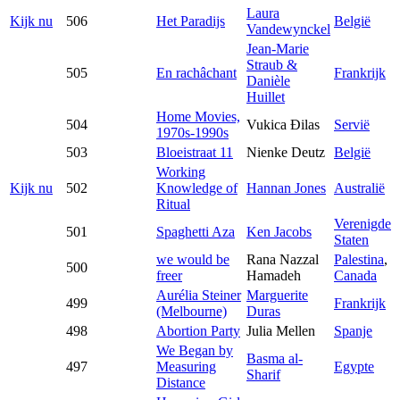
Laura
Kijk nu
506
Het Paradijs
België
Vandewynckel
Jean-Marie
Straub &
505
En rachâchant
Frankrijk
Danièle
Huillet
Home Movies,
504
Vukica Đilas
Servië
1970s-1990s
503
Bloeistraat 11
Nienke Deutz
België
Working
Kijk nu
502
Knowledge of
Hannan Jones
Australië
Ritual
Verenigde
501
Spaghetti Aza
Ken Jacobs
Staten
we would be
Rana Nazzal
Palestina
,
500
freer
Hamadeh
Canada
Aurélia Steiner
Marguerite
499
Frankrijk
(Melbourne)
Duras
498
Abortion Party
Julia Mellen
Spanje
We Began by
Basma al-
497
Measuring
Egypte
Sharif
Distance